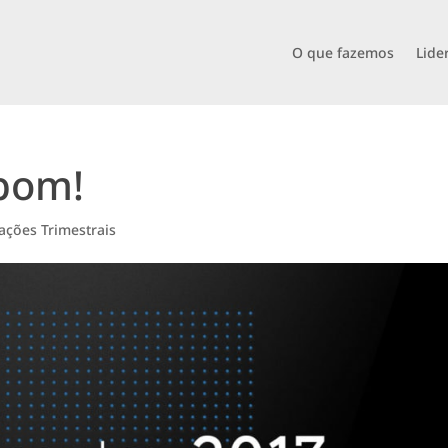
O que fazemos
Lide
 bom!
ções Trimestrais